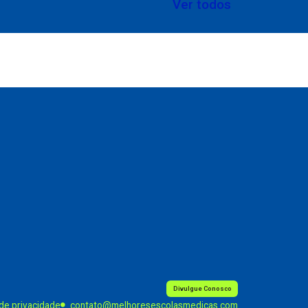
Ver todos
Divulgue Conosco
 de privacidade
contato@melhoresescolasmedicas.com