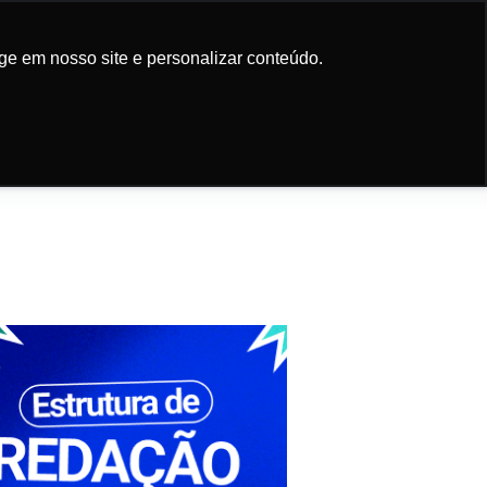
Participe da
newsletter
ge em nosso site e personalizar conteúdo.
ge em nosso site e personalizar conteúdo.