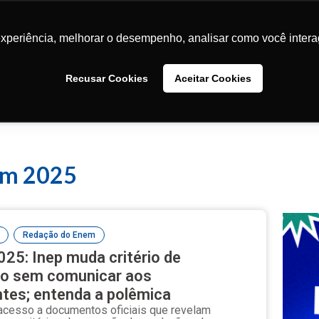
Conteúdos
Faculdades
Comunidade
Sobre
experiência, melhorar o desempenho, analisar como você intera
experiência, melhorar o desempenho, analisar como você intera
Recusar Cookies
Recusar Cookies
Aceitar Cookies
Aceitar Cookies
em 2025
,
Redação do Enem
25: Inep muda critério de
ão sem comunicar aos
tes; entenda a polêmica
acesso a documentos oficiais que revelam