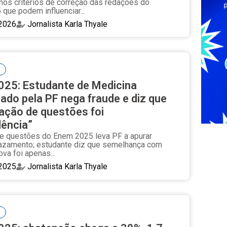
os critérios de correção das redações do
que podem influenciar...
2026
Jornalista Karla Thyale
25: Estudante de Medicina
gado pela PF nega fraude e diz que
ação de questões foi
dência”
e questões do Enem 2025 leva PF a apurar
azamento; estudante diz que semelhança com
ova foi apenas...
2025
Jornalista Karla Thyale