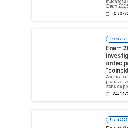
mudanças n
Enem 2025 
05/02/
Enem 2025
Enem 20
investi
antecip
“coinci
Anulação d
possível v
itens da pr
24/11/
Enem 2025