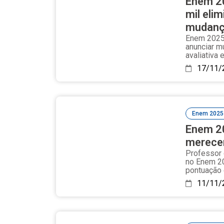
Enem 20
mil eli
mudanç
Enem 2025 
anunciar m
avaliativa 
17/11/
Enem 2025
Enem 20
merecem
Professor
no Enem 20
pontuação 
11/11/