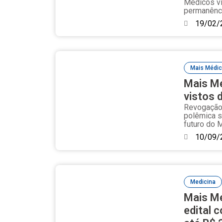
Médicos vi
permanênci
19/02/
Mais Médi
Mais Mé
vistos 
Revogação 
polêmica s
futuro do M
10/09/
Medicina
Mais Mé
edital 