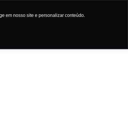
Participe da newsletter
ge em nosso site e personalizar conteúdo.
ge em nosso site e personalizar conteúdo.