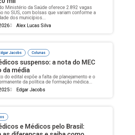
20 mil
o Ministério da Saúde oferece 2.892 vagas
ão no SUS, com bolsas que variam conforme a
dade dos municípios....
2026
Alex Lucas Silva
,
Edgar Jacobs
Colunas
dicos suspenso: a nota do MEC
o da média
o do edital expõe a falta de planejamento e o
rmanente da política de formação médica....
2025
Edgar Jacobs
cos
dicos e Médicos pelo Brasil:
 as diferenças e saiba como