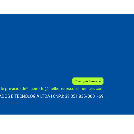
Divulgue Conosco
 de privacidade
contato@melhoresescolasmedicas.com
ADOS E TECNOLOGIA LTDA | CNPJ: 38.351.835/0001-69