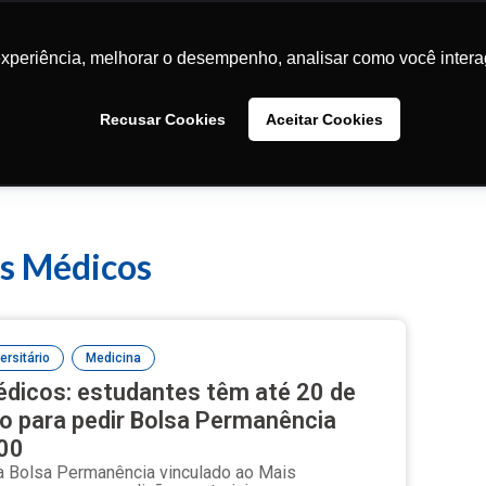
Conteúdos
Faculdades
Comunidade
Sobre
experiência, melhorar o desempenho, analisar como você intera
experiência, melhorar o desempenho, analisar como você intera
Recusar Cookies
Recusar Cookies
Aceitar Cookies
Aceitar Cookies
is Médicos
,
ersitário
Medicina
dicos: estudantes têm até 20 de
ro para pedir Bolsa Permanência
700
 Bolsa Permanência vinculado ao Mais