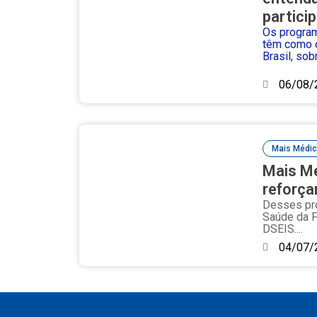
partici
Os progra
têm como o
Brasil, sob
06/08/
Mais Médi
Mais Mé
reforça
Desses pro
Saúde da F
DSEIS....
04/07/