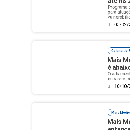
até R$ 
Programa d
para atuaç
vulnerabili
05/02/
Coluna de 
Mais Mé
é abaix
O adiament
impasse pe
10/10/
Mais Médi
Mais Mé
entenda