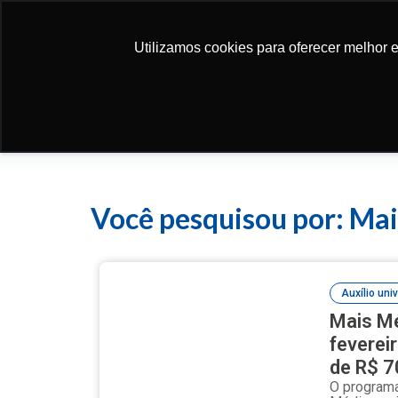
Utilizamos cookies para oferecer melhor 
Utilizamos cookies para oferecer melhor 
Newsletter
Você pesquisou por: Ma
Auxílio univ
Mais Mé
feverei
de R$ 
O programa