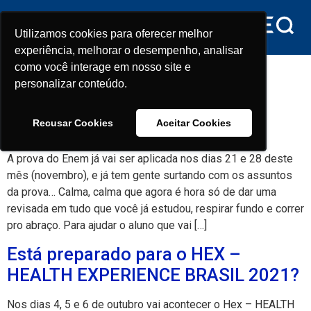
conteúdo
Utilizamos cookies para oferecer melhor
Utilizamos cookies para oferecer melhor
experiência, melhorar o desempenho, analisar
experiência, melhorar o desempenho, analisar
Tag:
Aula online
como você interage em nosso site e
como você interage em nosso site e
personalizar conteúdo.
personalizar conteúdo.
Tem jeito melhor de revisar os
Recusar Cookies
Recusar Cookies
Aceitar Cookies
Aceitar Cookies
conteúdos pro Enem?
A prova do Enem já vai ser aplicada nos dias 21 e 28 deste
mês (novembro), e já tem gente surtando com os assuntos
da prova… Calma, calma que agora é hora só de dar uma
revisada em tudo que você já estudou, respirar fundo e correr
pro abraço. Para ajudar o aluno que vai […]
Está preparado para o HEX –
HEALTH EXPERIENCE BRASIL 2021?
Nos dias 4, 5 e 6 de outubro vai acontecer o Hex – HEALTH