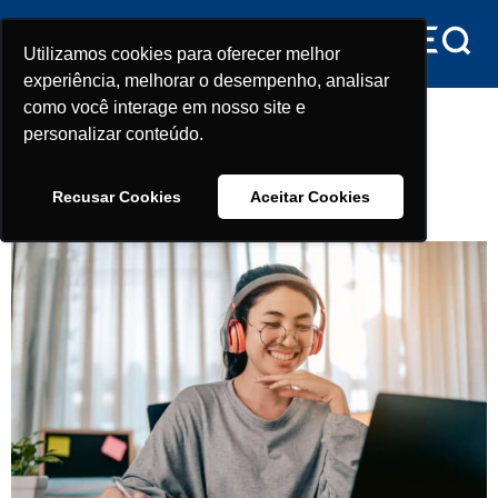
conteúdo
Utilizamos cookies para oferecer melhor
Utilizamos cookies para oferecer melhor
experiência, melhorar o desempenho, analisar
experiência, melhorar o desempenho, analisar
Tag:
Bancos
como você interage em nosso site e
como você interage em nosso site e
personalizar conteúdo.
personalizar conteúdo.
Como financiar o curso de
Recusar Cookies
Recusar Cookies
Aceitar Cookies
Aceitar Cookies
medicina: Conheça as opções