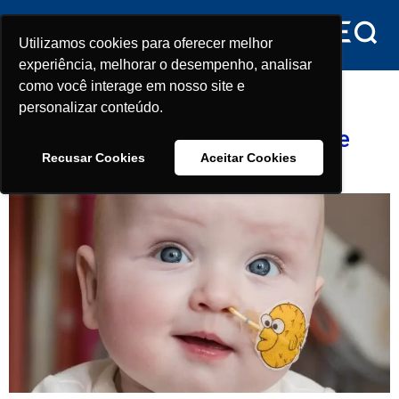
conteúdo
Utilizamos cookies para oferecer melhor
Utilizamos cookies para oferecer melhor
experiência, melhorar o desempenho, analisar
experiência, melhorar o desempenho, analisar
Tag:
bebê
como você interage em nosso site e
como você interage em nosso site e
personalizar conteúdo.
personalizar conteúdo.
Tratamento inédito cura bebê de
Recusar Cookies
Recusar Cookies
Aceitar Cookies
Aceitar Cookies
doença rara causada no DNA