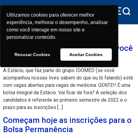
conteúdo
Utilizamos cookies para oferecer melhor
Utilizamos cookies para oferecer melhor
experiência, melhorar o desempenho, analisar
experiência, melhorar o desempenho, analisar
Tag:
bolsa medicina
como você interage em nosso site e
como você interage em nosso site e
personalizar conteúdo.
personalizar conteúdo.
É bolsa integral da Estácio que você
Recusar Cookies
Recusar Cookies
Aceitar Cookies
Aceitar Cookies
quer? Então vem logo
A Estácio, que faz parte do grupo IDOMED (se você
acompanhou nossas lives sabem do que eu tô falando) está
com vagas abertas para vagas de medicina. GENTE!! É uma
bolsa integral da Estácio. Vai ficar de fora? A seleção dos
candidatos é referente ao primeiro semestre de 2022 e o
prazo para as inscrições […]
Começam hoje as inscrições para o
Bolsa Permanência