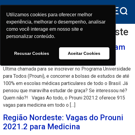
conteúdo
Utilizamos cookies para oferecer melhor
Utilizamos cookies para oferecer melhor
experiência, melhorar o desempenho, analisar
experiência, melhorar o desempenho, analisar
Tag:
Bolsas Prouni Nordeste
como você interage em nosso site e
como você interage em nosso site e
personalizar conteúdo.
personalizar conteúdo.
Inscrições para o Prouni terminam
Recusar Cookies
Recusar Cookies
Aceitar Cookies
Aceitar Cookies
nesta sexta-feira (16)
Ultima chamada para se inscrever no Programa Universidade
para Todos (Prouni), e concorrer a bolsas de estudos de até
100% em escolas médicas particulares de todo o Brasil. Já
pensou que maravilha estudar de graça? Se interessou né?
Quem não?! Vagas Ao todo, o Prouni 2021.2 oferece 915
vagas para medicina em todo o […]
Região Nordeste: Vagas do Prouni
2021.2 para Medicina