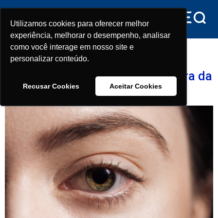
conteúdo
Utilizamos cookies para oferecer melhor
Utilizamos cookies para oferecer melhor
experiência, melhorar o desempenho, analisar
experiência, melhorar o desempenho, analisar
Tag:
cegueira
como você interage em nosso site e
como você interage em nosso site e
personalizar conteúdo.
personalizar conteúdo.
A medicina mais próxima da cura da
Recusar Cookies
Recusar Cookies
Aceitar Cookies
Aceitar Cookies
cegueira – Vai demorar?