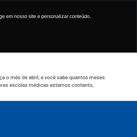
Participe da
newsletter
ge em nosso site e personalizar conteúdo.
ge em nosso site e personalizar conteúdo.
ça o mês de abril, e você sabe quantos meses
ores escolas médicas estamos contanto,