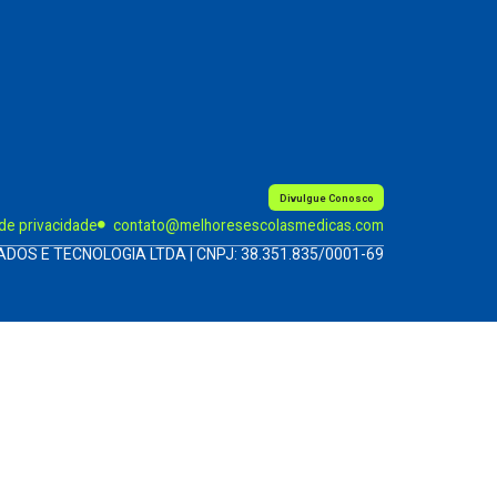
Divulgue Conosco
 de privacidade
contato@melhoresescolasmedicas.com
ADOS E TECNOLOGIA LTDA | CNPJ: 38.351.835/0001-69