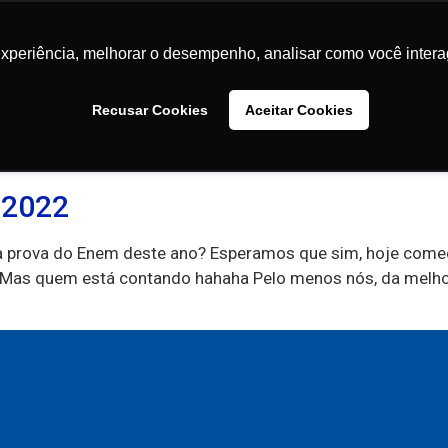
Conteúdos
Faculdades
Comunidade
Sobre
experiência, melhorar o desempenho, analisar como você intera
experiência, melhorar o desempenho, analisar como você intera
Recusar Cookies
Recusar Cookies
Aceitar Cookies
Aceitar Cookies
m
 2022
 a prova do Enem deste ano? Esperamos que sim, hoje come
 Mas quem está contando hahaha Pelo menos nós, da melh