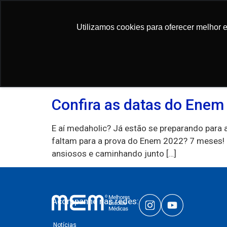
conteúdo
Utilizamos cookies para oferecer melhor 
Utilizamos cookies para oferecer melhor 
Tag:
datas do ene
Confira as datas do Enem
E aí medaholic? Já estão se preparando para
faltam para a prova do Enem 2022? 7 meses!
ansiosos e caminhando junto […]
Acompanhe nas redes:
Notícias