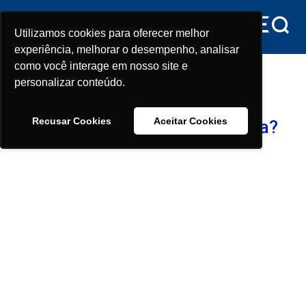
conteúdo
Utilizamos cookies para oferecer melhor
Utilizamos cookies para oferecer melhor
experiência, melhorar o desempenho, analisar
experiência, melhorar o desempenho, analisar
Tag:
fits
como você interage em nosso site e
como você interage em nosso site e
personalizar conteúdo.
personalizar conteúdo.
É possível fazer intercâmbio
Recusar Cookies
Recusar Cookies
Aceitar Cookies
Aceitar Cookies
durante a faculdade de medicina?