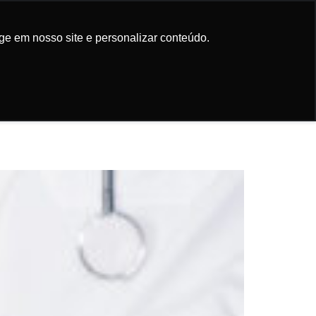
Participe da
newsletter
ge em nosso site e personalizar conteúdo.
ge em nosso site e personalizar conteúdo.