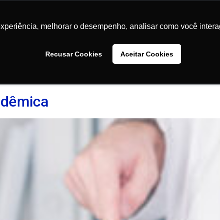
Conteúdos
Faculdades
Comunidade
Sobre
experiência, melhorar o desempenho, analisar como você intera
experiência, melhorar o desempenho, analisar como você intera
Recusar Cookies
Recusar Cookies
Aceitar Cookies
Aceitar Cookies
ndêmica