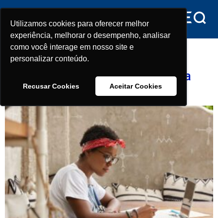
conteúdo
Utilizamos cookies para oferecer melhor
Utilizamos cookies para oferecer melhor
experiência, melhorar o desempenho, analisar
experiência, melhorar o desempenho, analisar
Tag:
simulado
como você interage em nosso site e
como você interage em nosso site e
personalizar conteúdo.
personalizar conteúdo.
Simulado e a importância na sua
Recusar Cookies
Recusar Cookies
Aceitar Cookies
Aceitar Cookies
aprovação