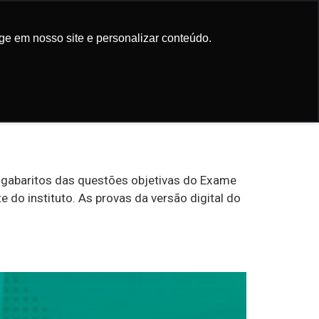
Participe da newsletter
ge em nosso site e personalizar conteúdo.
ge em nosso site e personalizar conteúdo.
os gabaritos das questões objetivas do Exame
do instituto. As provas da versão digital do