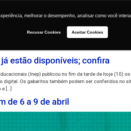
Conteúdos
Faculdades
Comunidade
Sobre
experiência, melhorar o desempenho, analisar como você intera
experiência, melhorar o desempenho, analisar como você intera
Recusar Cookies
Recusar Cookies
Aceitar Cookies
Aceitar Cookies
ro de 2021
já estão disponíveis; confira
Educacionais (Inep) publicou no fim da tarde de hoje (10) 
 digital. Os gabaritos também podem ser conferidos no site 
 e […]
 de 6 a 9 de abril