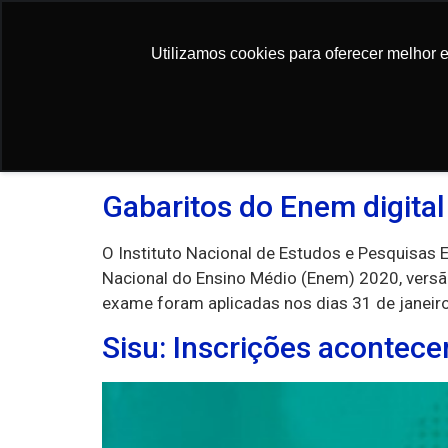
conteúdo
Utilizamos cookies para oferecer melhor 
Utilizamos cookies para oferecer melhor 
Dia:
11 de feverei
Gabaritos do Enem digital 
O Instituto Nacional de Estudos e Pesquisas 
Nacional do Ensino Médio (Enem) 2020, versão
exame foram aplicadas nos dias 31 de janeiro
Sisu: Inscrições acontecem