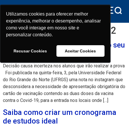
conteúdo
Utilizamos cookies para oferecer melhor
Utilizamos cookies para oferecer melhor
experiência, melhorar o desempenho, analisar
experiência, melhorar o desempenho, analisar
Dia:
4 de fevereiro de 2022
como você interage em nosso site e
como você interage em nosso site e
personalizar conteúdo.
personalizar conteúdo.
UFRGS: comprovante vacinal no seu
Recusar Cookies
Recusar Cookies
Aceitar Cookies
Aceitar Cookies
vestibular 2022
Decisão causa incerteza nos alunos que irão realizar a prova
Foi publicada na quinta-feira, 3, pela Universidade Federal
do Rio Grande do Norte (UFRGS) uma nota no instagram que
desconsidera a necessidade de apresentação obrigatória do
cartão de vacinação contendo as duas doses da vacina
contra o Covid-19, para a entrada nos locais onde […]
Saiba como criar um cronograma
de estudos ideal