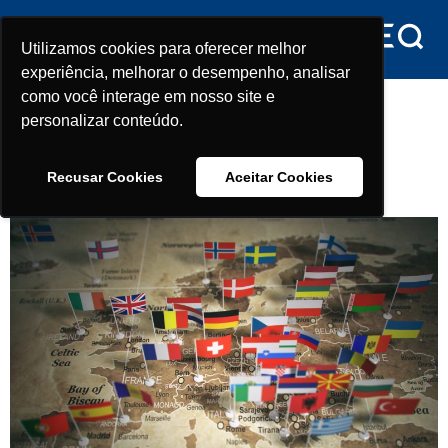
conteúdo
Utilizamos cookies para oferecer melhor
Utilizamos cookies para oferecer melhor
experiência, melhorar o desempenho, analisar
experiência, melhorar o desempenho, analisar
Dia:
1 de julho de 2022
como você interage em nosso site e
como você interage em nosso site e
personalizar conteúdo.
personalizar conteúdo.
Otan convida Finlândia e Suécia
Recusar Cookies
Recusar Cookies
Aceitar Cookies
Aceitar Cookies
para aliança