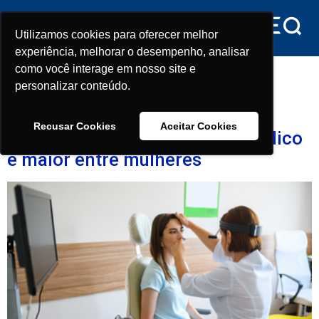
conteúdo
Utilizamos cookies para oferecer melhor
Utilizamos cookies para oferecer melhor
experiência, melhorar o desempenho, analisar
experiência, melhorar o desempenho, analisar
Dia:
14 de setembro de
como você interage em nosso site e
como você interage em nosso site e
personalizar conteúdo.
personalizar conteúdo.
2022
Recusar Cookies
Recusar Cookies
Aceitar Cookies
Aceitar Cookies
Frequência de consultas ao médico
é maior entre mulheres