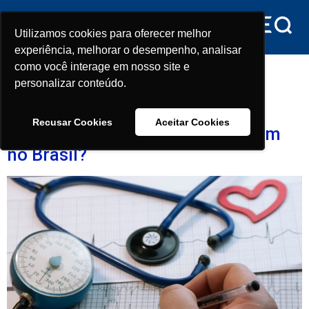
conteúdo
Utilizamos cookies para oferecer melhor
Utilizamos cookies para oferecer melhor
experiência, melhorar o desempenho, analisar
experiência, melhorar o desempenho, analisar
Dia:
24 de dezembro de
como você interage em nosso site e
como você interage em nosso site e
personalizar conteúdo.
personalizar conteúdo.
2022
Recusar Cookies
Recusar Cookies
Aceitar Cookies
Aceitar Cookies
Quantas escolas médicas existem
no Brasil?