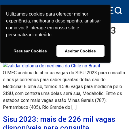
conteúdo
Utilizamos cookies para oferecer melhor
Utilizamos cookies para oferecer melhor
experiência, melhorar o desempenho, analisar
experiência, melhorar o desempenho, analisar
Dia:
2 de fevereiro de 2023
como você interage em nosso site e
como você interage em nosso site e
personalizar conteúdo.
personalizar conteúdo.
SISU 2023: quantas vagas para
Recusar Cookies
Recusar Cookies
Aceitar Cookies
Aceitar Cookies
medicina?
O MEC acabou de abrir as vagas do SISU 2023 para consulta
e nós já corremos para saber quantas delas são de
Medicina! E olha só, temos 4.596 vagas para medicina pelo
SISU, com certeza uma delas será sua, Medaholic. Entre os
estados com mais vagas estão Minas Gerais (787);
Pernambuco (405), Rio Grande do […]
Sisu 2023: mais de 226 mil vagas
disponíveis para consulta