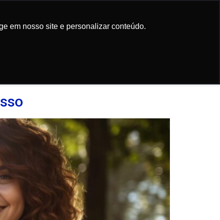
Participe da
newsletter
ge em nosso site e personalizar conteúdo.
ge em nosso site e personalizar conteúdo.
asso