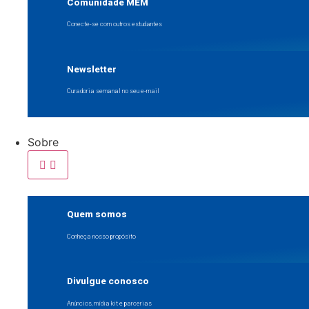
Comunidade MEM
Conecte-se com outros estudantes
Newsletter
Curadoria semanal no seu e-mail
Sobre
Quem somos
Conheça nosso propósito
Divulgue conosco
Anúncios, mídia kit e parcerias