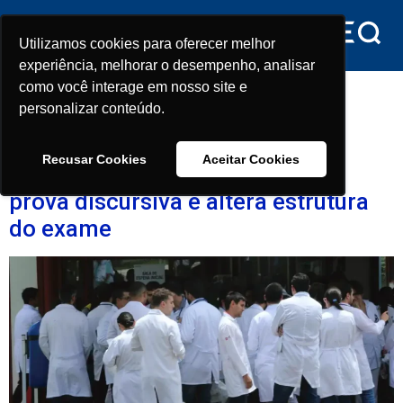
conteúdo
Utilizamos cookies para oferecer melhor
Utilizamos cookies para oferecer melhor
experiência, melhorar o desempenho, analisar
experiência, melhorar o desempenho, analisar
Dia:
12 de dezembro de
como você interage em nosso site e
como você interage em nosso site e
personalizar conteúdo.
personalizar conteúdo.
2025
Recusar Cookies
Recusar Cookies
Aceitar Cookies
Aceitar Cookies
Revalida: Inep oficializa fim da
prova discursiva e altera estrutura
do exame