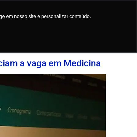
Participe da
newsletter
ge em nosso site e personalizar conteúdo.
ge em nosso site e personalizar conteúdo.
ciam a vaga em Medicina