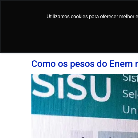
conteúdo
Utilizamos cookies para oferecer melhor 
Utilizamos cookies para oferecer melhor 
Dia:
6 de janeiro 
Como os pesos do Enem m