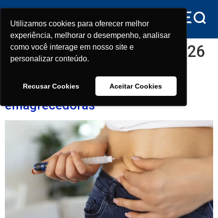
conteúdo
Utilizamos cookies para oferecer melhor
Utilizamos cookies para oferecer melhor
experiência, melhorar o desempenho, analisar
experiência, melhorar o desempenho, analisar
Dia:
25 de fevereiro de 2026
como você interage em nosso site e
como você interage em nosso site e
personalizar conteúdo.
personalizar conteúdo.
Nutrólogo explica relação entre
Recusar Cookies
Recusar Cookies
Aceitar Cookies
Aceitar Cookies
pancreatite e canetas
emagrecedoras