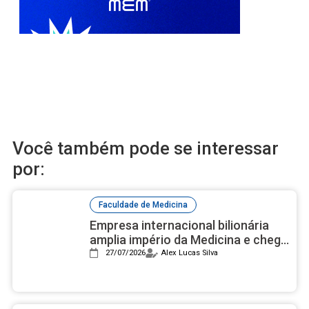
Você também pode se interessar
por:
Faculdade de Medicina
Empresa internacional bilionária
amplia império da Medicina e chega
à sexta faculdade no Brasil
27/07/2026
Alex Lucas Silva