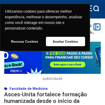
Utilizamos cookies para oferecer melhor
Utilizamos cookies para oferecer melhor
experiência, melhorar o desempenho, analisar
experiência, melhorar o desempenho, analisar
como você interage em nosso site e
como você interage em nosso site e
Início
>
Faculdade de Medicina
>
Asces-Unita fortalece
personalizar conteúdo.
personalizar conteúdo.
formação humanizada desde o início da graduação
em Medicina
Recusar Cookies
Recusar Cookies
Aceitar Cookies
Aceitar Cookies
publicidade
Faculdade de Medicina
Asces-Unita fortalece formação
humanizada desde o início da