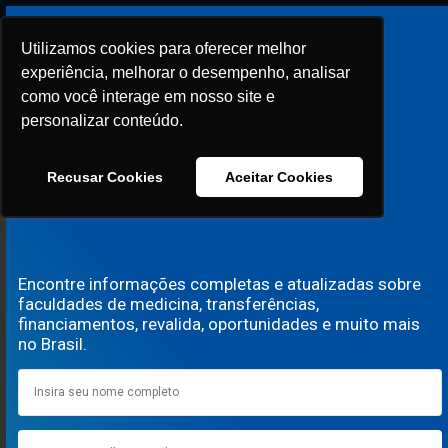
Utilizamos cookies para oferecer melhor
Utilizamos cookies para oferecer melhor
experiência, melhorar o desempenho, analisar
experiência, melhorar o desempenho, analisar
A ÚNICA INTELIGÊNCIA
como você interage em nosso site e
como você interage em nosso site e
personalizar conteúdo.
personalizar conteúdo.
ARTIFICIAL FOCADA EM
Recusar Cookies
Recusar Cookies
Aceitar Cookies
Aceitar Cookies
N
I
F
A
N
C
I
A
Encontre informações completas e atualizadas sobre
faculdades de medicina, transferências,
financiamentos, revalida, oportunidades e muito mais
no Brasil.