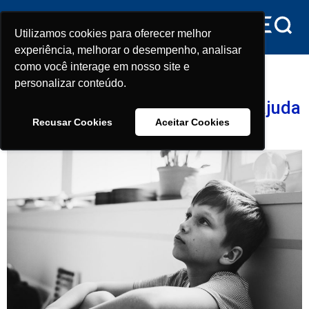
conteúdo
Utilizamos cookies para oferecer melhor
Utilizamos cookies para oferecer melhor
experiência, melhorar o desempenho, analisar
experiência, melhorar o desempenho, analisar
Tag:
CID 10 – F33
como você interage em nosso site e
como você interage em nosso site e
personalizar conteúdo.
personalizar conteúdo.
Mais de 30 meses para buscar ajuda
Recusar Cookies
Recusar Cookies
Aceitar Cookies
Aceitar Cookies
contra a depressão