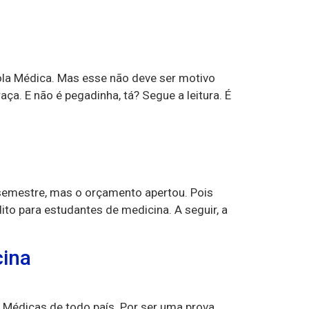
ola Médica. Mas esse não deve ser motivo
ça. E não é pegadinha, tá? Segue a leitura. É
semestre, mas o orçamento apertou. Pois
ito para estudantes de medicina. A seguir, a
cina
 Médicas de todo país. Por ser uma prova