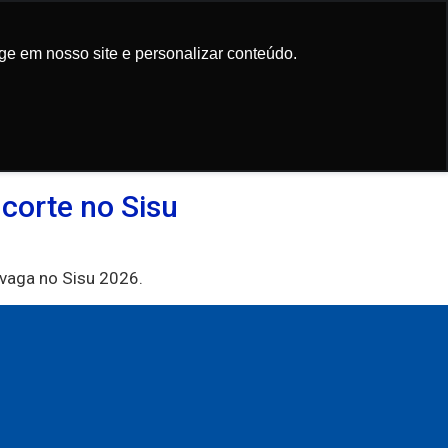
Participe da
newsletter
ge em nosso site e personalizar conteúdo.
ge em nosso site e personalizar conteúdo.
corte no Sisu
 vaga no Sisu 2026.