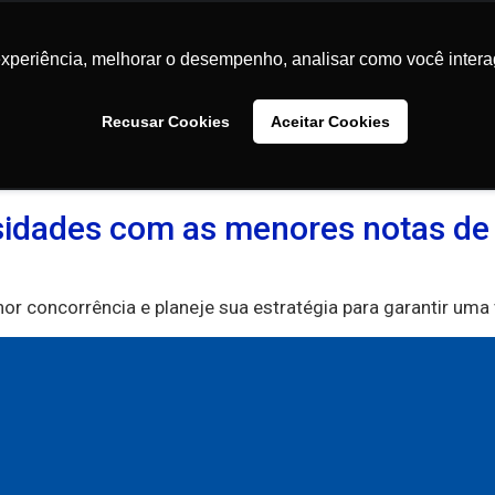
Conteúdos
Faculdades
Comunidade
Sobre
experiência, melhorar o desempenho, analisar como você intera
experiência, melhorar o desempenho, analisar como você intera
Recusar Cookies
Recusar Cookies
Aceitar Cookies
Aceitar Cookies
edicina Sisu
sidades com as menores notas de 
r concorrência e planeje sua estratégia para garantir uma