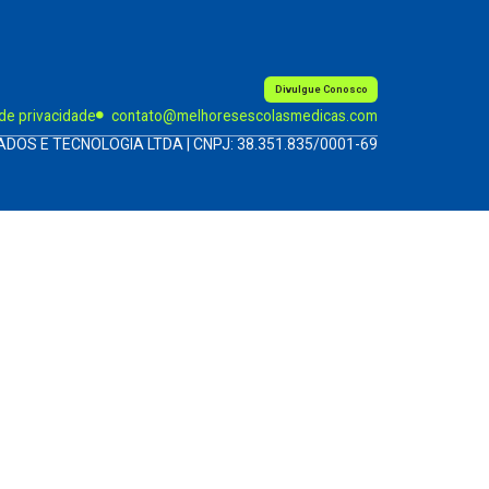
Divulgue Conosco
 de privacidade
contato@melhoresescolasmedicas.com
ADOS E TECNOLOGIA LTDA | CNPJ: 38.351.835/0001-69