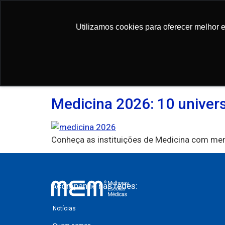
conteúdo
Utilizamos cookies para oferecer melhor 
Utilizamos cookies para oferecer melhor 
Tag:
faculdades M
Medicina 2026: 10 univer
Conheça as instituições de Medicina com meno
Acompanhe nas redes:
Notícias