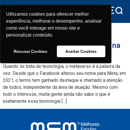
conteúdo
Utilizamos cookies para oferecer melhor
Utilizamos cookies para oferecer melhor
experiência, melhorar o desempenho, analisar
experiência, melhorar o desempenho, analisar
Tag:
metaverso
como você interage em nosso site e
como você interage em nosso site e
personalizar conteúdo.
personalizar conteúdo.
Metaverso: Tecnologias usadas na
Recusar Cookies
Recusar Cookies
Aceitar Cookies
Aceitar Cookies
nova medicina
Quando se trata de tecnologia, o metaverso é a palavra da
vez. Desde que o Facebook alterou seu nome para Meta, em
2021, o termo tem ganhado destaque e chamado a atenção
de todos, independente da área de atuação. Mesmo com
todo o interesse, muita gente ainda não sabe o que é
exatamente essa tecnologia […]