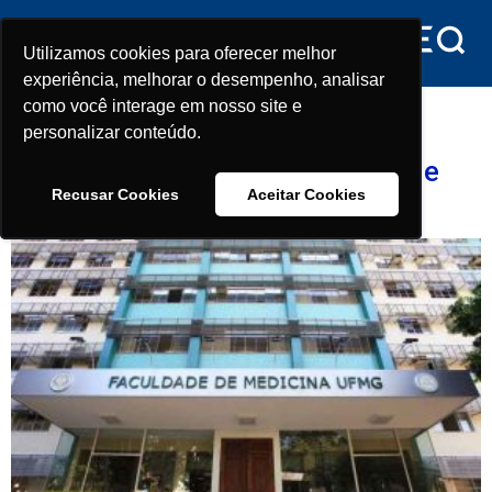
conteúdo
Utilizamos cookies para oferecer melhor
Utilizamos cookies para oferecer melhor
experiência, melhorar o desempenho, analisar
experiência, melhorar o desempenho, analisar
Tag:
Minas Gerais
como você interage em nosso site e
como você interage em nosso site e
personalizar conteúdo.
personalizar conteúdo.
Quais as melhores Faculdades de
Recusar Cookies
Recusar Cookies
Aceitar Cookies
Aceitar Cookies
Medicina de Minas Gerais?