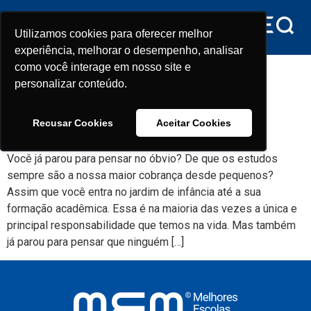
conteúdo
Utilizamos cookies para oferecer melhor
Utilizamos cookies para oferecer melhor
experiência, melhorar o desempenho, analisar
experiência, melhorar o desempenho, analisar
Tag:
peter brown
como você interage em nosso site e
como você interage em nosso site e
personalizar conteúdo.
personalizar conteúdo.
Formas de fixar os estudos de
Recusar Cookies
Recusar Cookies
Aceitar Cookies
Aceitar Cookies
forma prática!
Você já parou para pensar no óbvio? De que os estudos
sempre são a nossa maior cobrança desde pequenos?
Assim que você entra no jardim de infância até a sua
formação acadêmica. Essa é na maioria das vezes a única e
principal responsabilidade que temos na vida. Mas também
já parou para pensar que ninguém […]