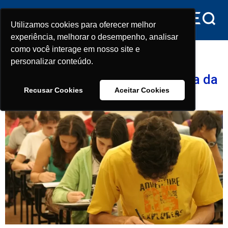
conteúdo
Utilizamos cookies para oferecer melhor
Utilizamos cookies para oferecer melhor
experiência, melhorar o desempenho, analisar
experiência, melhorar o desempenho, analisar
Tag:
Taxa de inscrição
como você interage em nosso site e
como você interage em nosso site e
personalizar conteúdo.
personalizar conteúdo.
Prazo para pedir isenção da taxa da
Recusar Cookies
Recusar Cookies
Aceitar Cookies
Aceitar Cookies
Fuvest 2026 termina amanhã