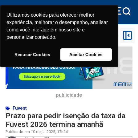
Utilizamos cookies para oferecer melhor
Utilizamos cookies para oferecer melhor
experiência, melhorar o desempenho, analisar
experiência, melhorar o desempenho, analisar
como você interage em nosso site e
como você interage em nosso site e
Início
>
Fuvest
>
Prazo para pedir isenção da taxa da
personalizar conteúdo.
personalizar conteúdo.
Fuvest 2026 termina amanhã
Recusar Cookies
Recusar Cookies
Aceitar Cookies
Aceitar Cookies
publicidade
Fuvest
Prazo para pedir isenção da taxa da
Fuvest 2026 termina amanhã
Publicado em
10 de jul 2025
,
17h24