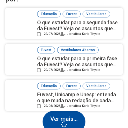
,
,
Educação
Fuvest
Vestibulares
O que estudar para a segunda fase
da Fuvest? Veja os assuntos que
mais caem
22/07/2026
Jornalista Karla Thyale
,
Fuvest
Vestibulares Abertos
O que estudar para a primeira fase
da Fuvest? Veja os assuntos que
mais caem
20/07/2026
Jornalista Karla Thyale
,
,
Educação
Fuvest
Vestibulares
Fuvest, Unicamp e Unesp: entenda
o que muda na redação de cada
vestibular
29/06/2026
Jornalista Karla Thyale
Ver mais...