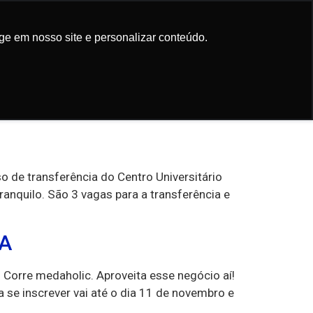
Participe da
newsletter
ge em nosso site e personalizar conteúdo.
ge em nosso site e personalizar conteúdo.
o de transferência do Centro Universitário
anquilo. São 3 vagas para a transferência e
CA
a. Corre medaholic. Aproveita esse negócio aí!
 se inscrever vai até o dia 11 de novembro e