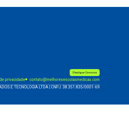
Divulgue Conosco
 de privacidade
contato@melhoresescolasmedicas.com
ADOS E TECNOLOGIA LTDA | CNPJ: 38.351.835/0001-69