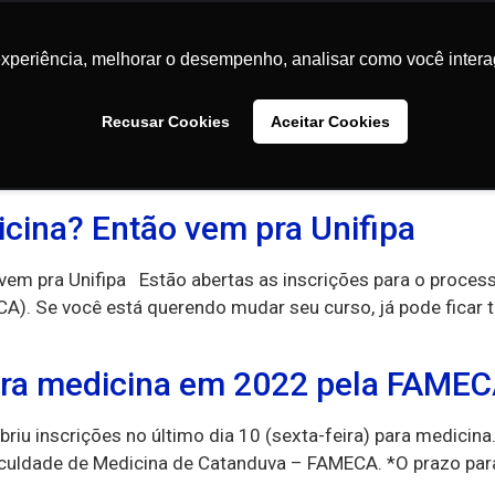
Conteúdos
Faculdades
Comunidade
Sobre
experiência, melhorar o desempenho, analisar como você intera
experiência, melhorar o desempenho, analisar como você intera
Recusar Cookies
Recusar Cookies
Aceitar Cookies
Aceitar Cookies
icina? Então vem pra Unifipa
vem pra Unifipa Estão abertas as inscrições para o process
A). Se você está querendo mudar seu curso, já pode ficar tr
para medicina em 2022 pela FAME
abriu inscrições no último dia 10 (sexta-feira) para medicin
aculdade de Medicina de Catanduva – FAMECA. *O prazo para