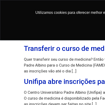
conteúdo
Utilizamos cookies para oferecer melhor 
Utilizamos cookies para oferecer melhor 
Tag:
UNIFIPA
Transferir o curso de med
Quer transferir seu curso de medicina? Então 
Padre Albino para o Curso de Medicina (FAMEC
as inscrições vão até o dia […]
Unifipa abre inscrições 
O Centro Universitário Padre Albino (Unifipa) 
O curso de medicina é disponibilizado pela F
as inscrições devem ser feitas no site […]