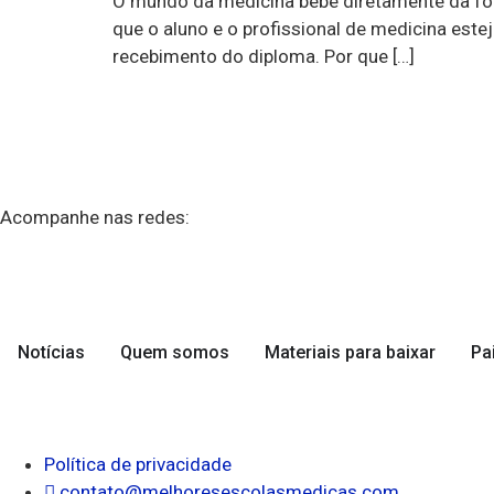
O mundo da medicina bebe diretamente da font
que o aluno e o profissional de medicina es
recebimento do diploma. Por que […]
Acompanhe nas redes:
Notícias
Quem somos
Materiais para baixar
Pa
Política de privacidade
contato@melhoresescolasmedicas.com