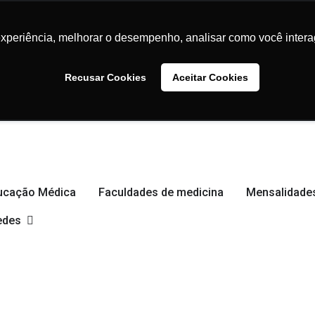
experiência, melhorar o desempenho, analisar como você intera
experiência, melhorar o desempenho, analisar como você intera
Recusar Cookies
Recusar Cookies
Aceitar Cookies
Aceitar Cookies
ducação Médica
Faculdades de medicina
Mensalidades
edes