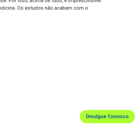
e. Por isso, acima de tudo, é imprescindível
medicina. Os estudos não acabam com o
Divulgue Conosco