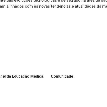
e das evoluções tecnológicas e de seu uso na área da saúd
tejam alinhados com as novas tendências e atualidades da 
inel da Educação Médica
Comunidade