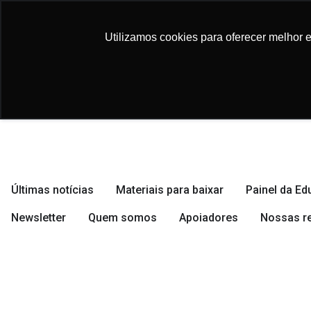
conteúdo
Utilizamos cookies para oferecer melhor 
Utilizamos cookies para oferecer melhor 
Últimas notícias
Materiais para baixar
Painel da E
Newsletter
Quem somos
Apoiadores
Nossas r