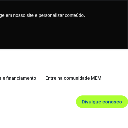
ge em nosso site e personalizar conteúdo.
ge em nosso site e personalizar conteúdo.
 e financiamento
Entre na comunidade MEM
Divulgue conosco