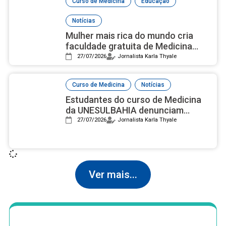
,
,
Curso de Medicina
Educação
Notícias
Mulher mais rica do mundo cria
faculdade gratuita de Medicina
com campus luxuoso nos EUA
27/07/2026
Jornalista Karla Thyale
,
Curso de Medicina
Notícias
Estudantes do curso de Medicina
da UNESULBAHIA denunciam
assédio institucional e reprovações
27/07/2026
Jornalista Karla Thyale
em massa após nota 2 no Enamed
Ver mais...