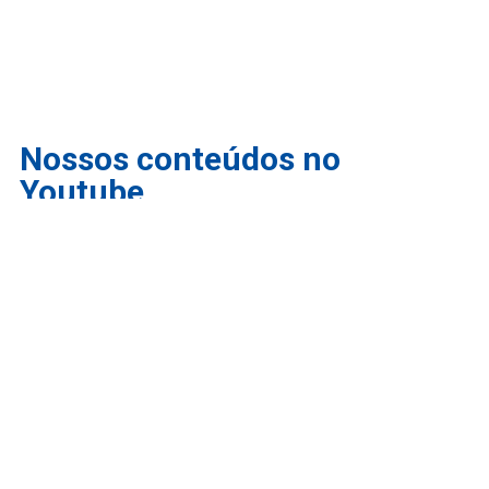
Nossos conteúdos no
Youtube
INSCRIÇÕES ABERTAS PARA O PROUNI: COMO
FUNCIONA | Melhores Escolas Médicas