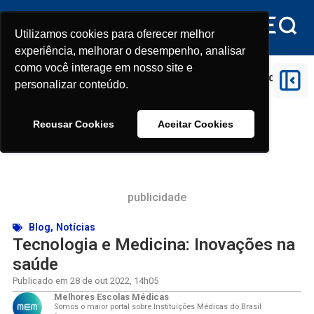
Utilizamos cookies para oferecer melhor
Utilizamos cookies para oferecer melhor
experiência, melhorar o desempenho, analisar
experiência, melhorar o desempenho, analisar
como você interage em nosso site e
como você interage em nosso site e
Início
>
Tecnologia e Medicina: Inovações na saúde
personalizar conteúdo.
personalizar conteúdo.
Recusar Cookies
Recusar Cookies
Aceitar Cookies
Aceitar Cookies
publicidade
Blog
,
Notícias
Tecnologia e Medicina: Inovações na
saúde
Publicado em
28 de out 2022
,
14h05
Melhores Escolas Médicas
Somos o maior portal sobre Instituições Médicas do Brasil