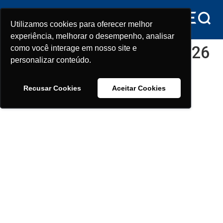
conteúdo
Utilizamos cookies para oferecer melhor
Utilizamos cookies para oferecer melhor
experiência, melhorar o desempenho, analisar
experiência, melhorar o desempenho, analisar
Dia:
13 de fevereiro de 2026
como você interage em nosso site e
como você interage em nosso site e
personalizar conteúdo.
personalizar conteúdo.
CONFENEM promove primeiro
Recusar Cookies
Recusar Cookies
Aceitar Cookies
Aceitar Cookies
Fórum de Negociação Sindical