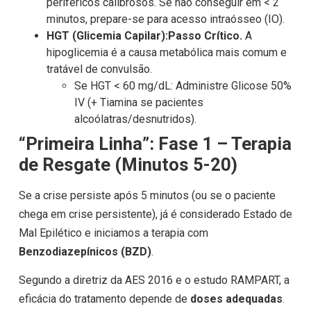
periféricos calibrosos. Se não conseguir em < 2
minutos, prepare-se para acesso intraósseo (IO).
HGT (Glicemia Capilar):
Passo Crítico.
A
hipoglicemia é a causa metabólica mais comum e
tratável de convulsão.
Se HGT < 60 mg/dL: Administre Glicose 50%
IV (+ Tiamina se pacientes
alcoólatras/desnutridos).
“Primeira Linha”: Fase 1 – Terapia
de Resgate (Minutos 5-20)
Se a crise persiste após 5 minutos (ou se o paciente
chega em crise persistente), já é considerado Estado de
Mal Epilético e iniciamos a terapia com
Benzodiazepínicos (BZD)
.
Segundo a diretriz da AES 2016 e o estudo RAMPART, a
eficácia do tratamento depende de
doses adequadas
.