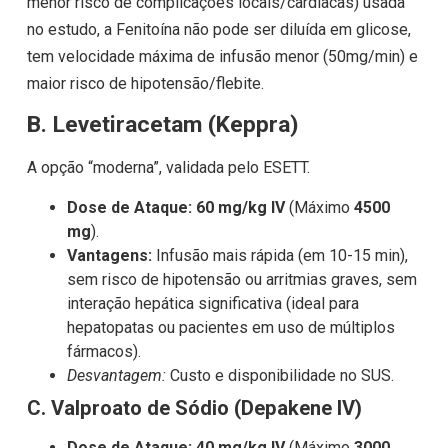
menor risco de complicações locais/cardíacas) usada
no estudo, a Fenitoína não pode ser diluída em glicose,
tem velocidade máxima de infusão menor (50mg/min) e
maior risco de hipotensão/flebite.
B. Levetiracetam (Keppra)
A opção “moderna”, validada pelo ESETT.
Dose de Ataque:
60 mg/kg IV
(Máximo
4500
mg
).
Vantagens:
Infusão mais rápida (em 10-15 min),
sem risco de hipotensão ou arritmias graves, sem
interação hepática significativa (ideal para
hepatopatas ou pacientes em uso de múltiplos
fármacos).
Desvantagem:
Custo e disponibilidade no SUS.
C. Valproato de Sódio (Depakene IV)
Dose de Ataque:
40 mg/kg IV
(Máximo
3000