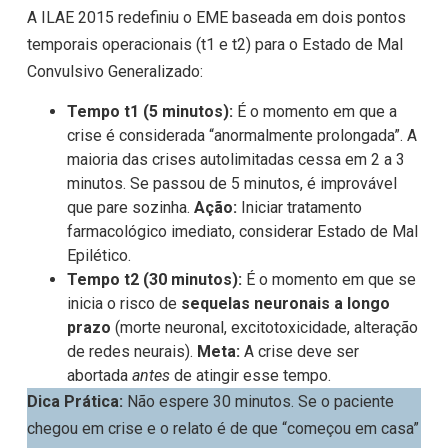
A ILAE 2015 redefiniu o EME baseada em dois pontos
temporais operacionais (t1​ e t2​) para o Estado de Mal
Convulsivo Generalizado:
Tempo t1​ (5 minutos):
É o momento em que a
crise é considerada “anormalmente prolongada”. A
maioria das crises autolimitadas cessa em 2 a 3
minutos. Se passou de 5 minutos, é improvável
que pare sozinha.
Ação:
Iniciar tratamento
farmacológico imediato, considerar Estado de Mal
Epilético.
Tempo t2​ (30 minutos):
É o momento em que se
inicia o risco de
sequelas neuronais a longo
prazo
(morte neuronal, excitotoxicidade, alteração
de redes neurais).
Meta:
A crise deve ser
abortada
antes
de atingir esse tempo.
Dica Prática:
Não espere 30 minutos. Se o paciente
chegou em crise e o relato é de que “começou em casa”