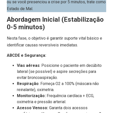
ou se você presenciou a crise por 5 minutos, trate como
Estado de Mal.
Abordagem Inicial (Estabilização
0-5 minutos)
Nesta fase, o objetivo é garantir suporte vital básico e
identificar causas reversíveis imediatas.
ABCDE e Segurança:
Vias aéreas
: Posicione o paciente em decúbito
lateral (se possível) e aspire secreções para
evitar broncoaspiração.
Respiração
: Forneça O2 a 100% (máscara não
reinalante), oximetria.
Monitorização:
Frequência cardíaca + ECG,
oximetria e pressão arterial.
Acesso Venoso:
Garanta dois acessos