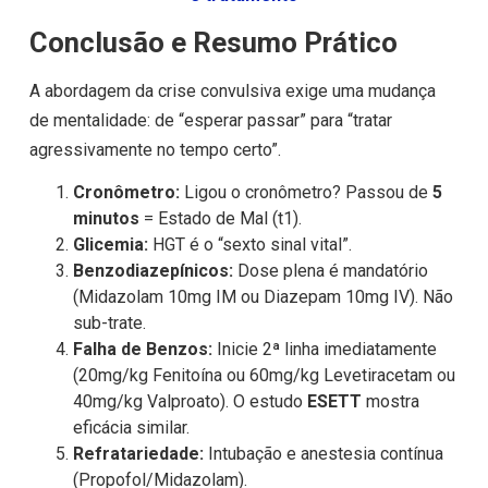
Conclusão e Resumo Prático
A abordagem da crise convulsiva exige uma mudança
de mentalidade: de “esperar passar” para “tratar
agressivamente no tempo certo”.
Cronômetro:
Ligou o cronômetro? Passou de
5
minutos
= Estado de Mal (t1​).
Glicemia:
HGT é o “sexto sinal vital”.
Benzodiazepínicos:
Dose plena é mandatório
(Midazolam 10mg IM ou Diazepam 10mg IV). Não
sub-trate.
Falha de Benzos:
Inicie 2ª linha imediatamente
(20mg/kg Fenitoína ou 60mg/kg Levetiracetam ou
40mg/kg Valproato). O estudo
ESETT
mostra
eficácia similar.
Refratariedade:
Intubação e anestesia contínua
(Propofol/Midazolam).