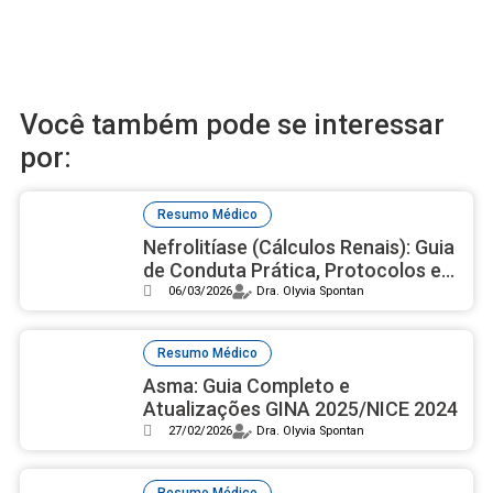
Você também pode se interessar
por:
Resumo Médico
Nefrolitíase (Cálculos Renais): Guia
de Conduta Prática, Protocolos e
Diretrizes 2025 (EAU e AUA)
06/03/2026
Dra. Olyvia Spontan
Resumo Médico
Asma: Guia Completo e
Atualizações GINA 2025/NICE 2024
27/02/2026
Dra. Olyvia Spontan
Resumo Médico