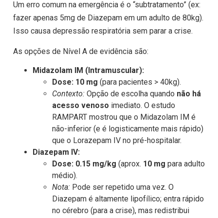
Um erro comum na emergência é o “subtratamento” (ex:
fazer apenas 5mg de Diazepam em um adulto de 80kg).
Isso causa depressão respiratória sem parar a crise.
As opções de Nível A de evidência são:
Midazolam IM (Intramuscular):
Dose:
10 mg
(para pacientes > 40kg).
Contexto:
Opção de escolha quando
não há
acesso venoso
imediato. O estudo
RAMPART mostrou que o Midazolam IM é
não-inferior (e é logisticamente mais rápido)
que o Lorazepam IV no pré-hospitalar.
Diazepam IV:
Dose:
0.15 mg/kg
(aprox.
10 mg
para adulto
médio).
Nota:
Pode ser repetido uma vez. O
Diazepam é altamente lipofílico; entra rápido
no cérebro (para a crise), mas redistribui