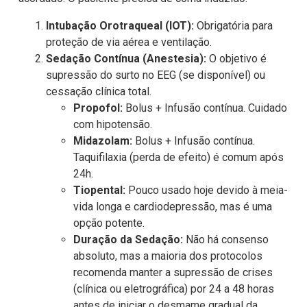
Intubação Orotraqueal (IOT):
Obrigatória para
proteção de via aérea e ventilação.
Sedação Contínua (Anestesia):
O objetivo é
supressão do surto no EEG (se disponível) ou
cessação clínica total.
Propofol:
Bolus + Infusão contínua. Cuidado
com hipotensão.
Midazolam:
Bolus + Infusão contínua.
Taquifilaxia (perda de efeito) é comum após
24h.
Tiopental:
Pouco usado hoje devido à meia-
vida longa e cardiodepressão, mas é uma
opção potente.
Duração da Sedação:
Não há consenso
absoluto, mas a maioria dos protocolos
recomenda manter a supressão de crises
(clínica ou eletrográfica) por 24 a 48 horas
antes de iniciar o desmame gradual da