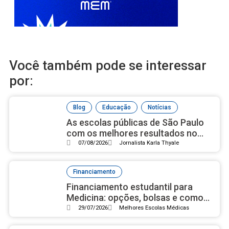
Você também pode se interessar
por:
,
,
Blog
Educação
Notícias
As escolas públicas de São Paulo
com os melhores resultados no
ensino médio, de acordo com Ideb
07/08/2026
Jornalista Karla Thyale
2025
Financiamento
Financiamento estudantil para
Medicina: opções, bolsas e como
se organizar
29/07/2026
Melhores Escolas Médicas