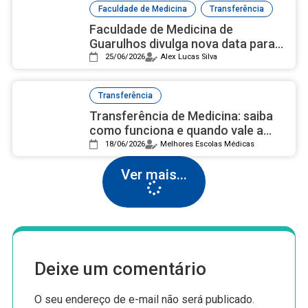
,
Faculdade de Medicina
Transferência
Faculdade de Medicina de
Guarulhos divulga nova data para
os processos de transferência
25/06/2026
Alex Lucas Silva
externa e portador de diploma da
área da saúde
Transferência
Transferência de Medicina: saiba
como funciona e quando vale a
pena mudar de faculdade
18/06/2026
Melhores Escolas Médicas
Ver mais...
Deixe um comentário
O seu endereço de e-mail não será publicado.