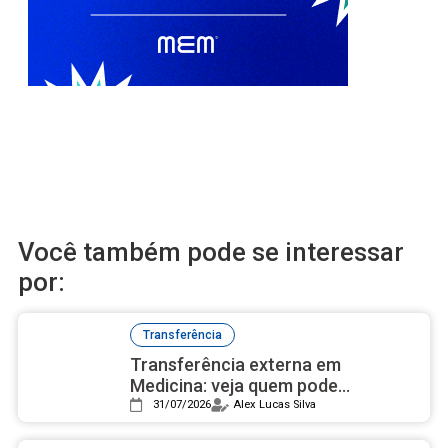
Você também pode se interessar
por:
Transferência
Transferência externa em
Medicina: veja quem pode
concorrer às vagas
31/07/2026
Alex Lucas Silva