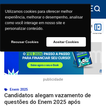
Utilizamos cookies para oferecer melhor
Utilizamos cookies para oferecer melhor
experiência, melhorar o desempenho, analisar
experiência, melhorar o desempenho, analisar
como você interage em nosso site e
como você interage em nosso site e
Início
>
Enem 2025
>
Candidatos alegam vazamento de
personalizar conteúdo.
personalizar conteúdo.
questões do Enem 2025 após professor mostrar itens
em live
Recusar Cookies
Recusar Cookies
Aceitar Cookies
Aceitar Cookies
publicidade
Enem 2025
Candidatos alegam vazamento de
questões do Enem 2025 após