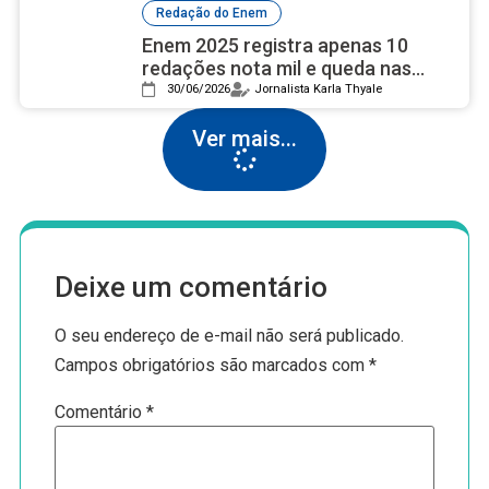
Redação do Enem
Enem 2025 registra apenas 10
redações nota mil e queda nas
notas de excelência
30/06/2026
Jornalista Karla Thyale
Ver mais...
Deixe um comentário
O seu endereço de e-mail não será publicado.
Campos obrigatórios são marcados com
*
Comentário
*