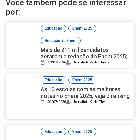
Você também pode se interessar
por:
,
,
Educação
Enem 2025
Redação do Enem
Mais de 211 mil candidatos
zeraram a redação do Enem 2025;
veja os principais motivos
13/07/2026
Jornalista Karla Thyale
,
Educação
Enem 2025
As 10 escolas com as melhores
notas no Enem 2025; veja o ranking
01/07/2026
Jornalista Karla Thyale
,
,
Educação
Enem 2025