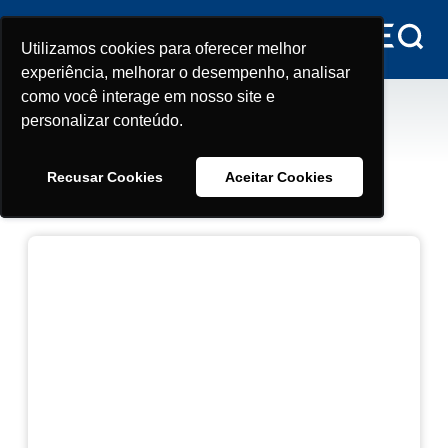
Utilizamos cookies para oferecer melhor
Utilizamos cookies para oferecer melhor
experiência, melhorar o desempenho, analisar
experiência, melhorar o desempenho, analisar
como você interage em nosso site e
como você interage em nosso site e
Newsletter
personalizar conteúdo.
personalizar conteúdo.
Recusar Cookies
Recusar Cookies
Aceitar Cookies
Aceitar Cookies