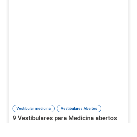
,
Vestibular medicina
Vestibulares Abertos
9 Vestibulares para Medicina abertos
em Maio
24/04/2026
Jornalista Karla Thyale