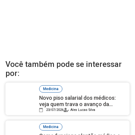
Você também pode se interessar
por:
Medicina
Novo piso salarial dos médicos:
veja quem trava o avanço da
proposta
23/07/2026
Alex Lucas Silva
Medicina