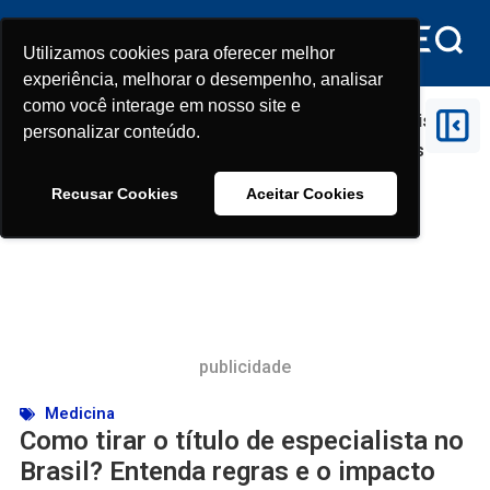
Utilizamos cookies para oferecer melhor
Utilizamos cookies para oferecer melhor
experiência, melhorar o desempenho, analisar
experiência, melhorar o desempenho, analisar
como você interage em nosso site e
como você interage em nosso site e
Início
>
Medicina
>
Como tirar o título de especialista
personalizar conteúdo.
personalizar conteúdo.
no Brasil? Entenda regras e o impacto das novas
disputas médicas
Recusar Cookies
Recusar Cookies
Aceitar Cookies
Aceitar Cookies
publicidade
Medicina
Como tirar o título de especialista no
Brasil? Entenda regras e o impacto