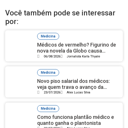
Você também pode se interessar
por:
Medicina
Médicos de vermelho? Figurino de
nova novela da Globo causa
polêmica por cor usada em
06/08/2026
Jornalista Karla Thyale
cirurgias
Medicina
Novo piso salarial dos médicos:
veja quem trava o avanço da
proposta
23/07/2026
Alex Lucas Silva
Medicina
Como funciona plantão médico e
quanto ganha o plantonista