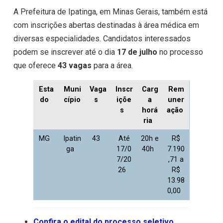
A Prefeitura de Ipatinga, em Minas Gerais, também está
com inscrições abertas destinadas à área médica em
diversas especialidades. Candidatos interessados
podem se inscrever até o dia
17 de julho
no processo
que oferece
43 vagas
para a área.
Esta
Muni
Vaga
Inscr
Carg
Rem
do
cípio
s
içõe
a
uner
s
horá
ação
ria
MG
Ipatin
43
Até
20h e
R$
ga
17/0
40h
7.190
7/20
,71 a
26
R$
13.98
0,00
Confira o edital do processo seletivo