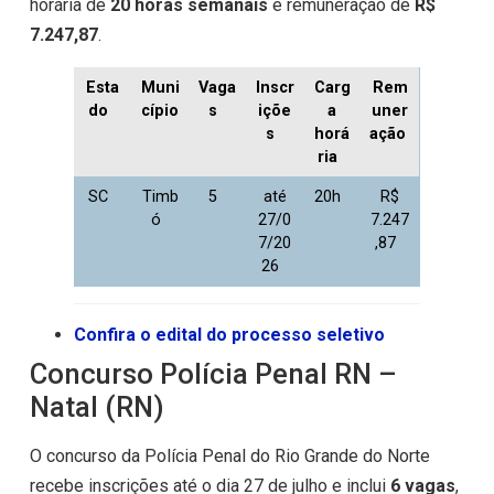
horária de
20 horas semanais
e remuneração de
R$
7.247,87
.
Esta
Muni
Vaga
Inscr
Carg
Rem
do
cípio
s
içõe
a
uner
s
horá
ação
ria
SC
Timb
5
até
20h
R$
ó
27/0
7.247
7/20
,87
26
Confira o edital do processo seletivo
Concurso Polícia Penal RN –
Natal (RN)
O concurso da Polícia Penal do Rio Grande do Norte
recebe inscrições até o dia 27 de julho e inclui
6 vagas
,