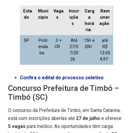
Esta
Muni
Vaga
Inscr
Carg
Rem
do
cípio
s
içõe
a
uner
s
horá
ação
ria
SP
Potir
3 +
Até
15h e
até
enda
CR
27/0
20h
R$
ba
7/20
12.65
26
4,97
Confira o edital do processo seletivo
Concurso Prefeitura de Timbó –
Timbó (SC)
O concurso da Prefeitura de Timbó, em Santa Catarina,
está com inscrições abertas até
27 de julho
e oferece
5 vagas
para médico. As oportunidades têm carga