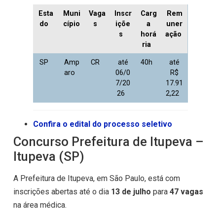
Esta
Muni
Vaga
Inscr
Carg
Rem
do
cípio
s
içõe
a
uner
s
horá
ação
ria
SP
Amp
CR
até
40h
até
aro
06/0
R$
7/20
17.91
26
2,22
Confira o edital do processo seletivo
Concurso Prefeitura de Itupeva –
Itupeva (SP)
A Prefeitura de Itupeva, em São Paulo, está com
inscrições abertas até o dia
13 de julho
para
47 vagas
na área médica.