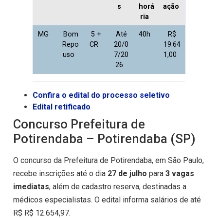
s
horá
ação
ria
MG
Bom
5 +
Até
40h
R$
Repo
CR
20/0
19.64
uso
7/20
1,00
26
Confira o edital do processo seletivo
Edital retificado
Concurso Prefeitura de
Potirendaba – Potirendaba (SP)
O concurso da Prefeitura de Potirendaba, em São Paulo,
recebe inscrições até o dia
27 de julho
para
3 vagas
imediatas
, além de cadastro reserva, destinadas a
médicos especialistas. O edital informa salários de até
R$ R$ 12.654,97.