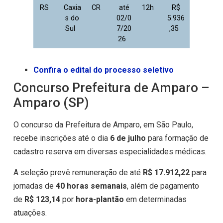
RS
Caxia
CR
até
12h
R$
s do
02/0
5.936
Sul
7/20
,35
26
Confira o edital do processo seletivo
Concurso Prefeitura de Amparo –
Amparo (SP)
O concurso da Prefeitura de Amparo, em São Paulo,
recebe inscrições até o dia
6 de julho
para formação de
cadastro reserva em diversas especialidades médicas.
A seleção prevê remuneração de até
R$ 17.912,22
para
jornadas de
40 horas semanais
, além de pagamento
de
R$ 123,14
por
hora-plantão
em determinadas
atuações.