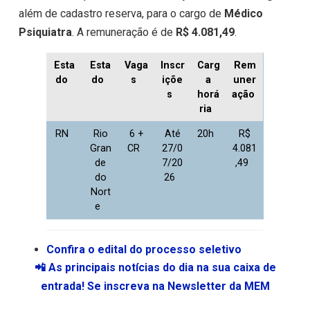
além de cadastro reserva, para o cargo de
Médico
Psiquiatra
. A remuneração é de
R$ 4.081,49
.
Esta
Esta
Vaga
Inscr
Carg
Rem
do
do
s
içõe
a
uner
s
horá
ação
ria
RN
Rio
6 +
Até
20h
R$
Gran
CR
27/0
4.081
de
7/20
,49
do
26
Nort
e
Confira o edital do processo seletivo
📲 As principais notícias do dia na sua caixa de
entrada! Se inscreva na Newsletter da MEM