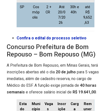
SP
Cos
2 +
Até
30h e
até
móp
CR
20/0
40h
R$
olis
7/20
9,652
26
,63
Confira o edital do processo seletivo
Concurso Prefeitura de Bom
Repouso – Bom Repouso (MG)
A Prefeitura de Bom Repouso, em Minas Gerais, terá
inscrições abertas até o dia
20 de julho
para 5 vagas
imediatas, além de cadastro reserva, no cargo de
Médico do ESF. A função exige jornada de
40 horas
semanais
e oferece salário inicial de
R$ 19.641,00
.
Esta
Muni
Vaga
Inscr
Carg
Rem
do
cípio
s
içõe
a
uner