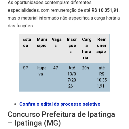
As oportunidades contemplam diferentes
especialidades, com remuneração de até
R$ 10.351,91
,
mas o material informado não especifica a carga horária
das funções.
Esta
Muni
Vaga
Inscr
Carg
Rem
do
cípio
s
içõe
a
uner
s
horá
ação
ria
SP
Itupe
47
Até
20h
até
va
13/0
R$
7/20
10.35
26
1,91
Confira o edital do processo seletivo
Concurso Prefeitura de Ipatinga
– Ipatinga (MG)