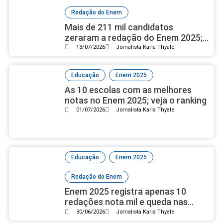
Redação do Enem
Mais de 211 mil candidatos
zeraram a redação do Enem 2025;
veja os principais motivos
13/07/2026
Jornalista Karla Thyale
,
Educação
Enem 2025
As 10 escolas com as melhores
notas no Enem 2025; veja o ranking
01/07/2026
Jornalista Karla Thyale
,
,
Educação
Enem 2025
Redação do Enem
Enem 2025 registra apenas 10
redações nota mil e queda nas
notas de excelência
30/06/2026
Jornalista Karla Thyale