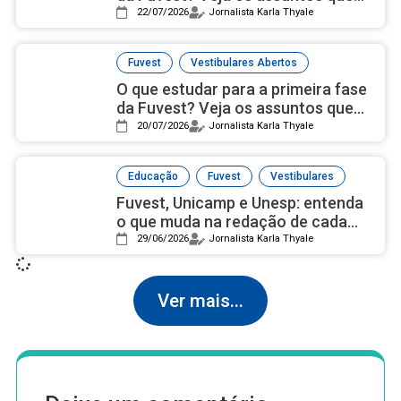
mais caem
22/07/2026
Jornalista Karla Thyale
,
Fuvest
Vestibulares Abertos
O que estudar para a primeira fase
da Fuvest? Veja os assuntos que
mais caem
20/07/2026
Jornalista Karla Thyale
,
,
Educação
Fuvest
Vestibulares
Fuvest, Unicamp e Unesp: entenda
o que muda na redação de cada
vestibular
29/06/2026
Jornalista Karla Thyale
Ver mais...