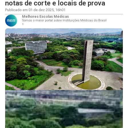
notas de corte e locais de prova
Publicado em
01 de dez 2025
,
16h01
Melhores Escolas Médicas
Somos o maior portal sobre Instituições Médicas do Brasil
⚕️