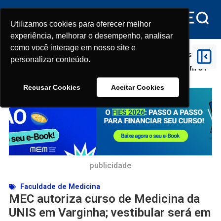
Utilizamos cookies para oferecer melhor
Utilizamos cookies para oferecer melhor
experiência, melhorar o desempenho, analisar
experiência, melhorar o desempenho, analisar
como você interage em nosso site e
como você interage em nosso site e
Início
>
Faculdade de Medicina
>
MEC autoriza curso de
personalizar conteúdo.
personalizar conteúdo.
Medicina da UNIS em Varginha; vestibular será em 31
de agosto
Recusar Cookies
Recusar Cookies
Aceitar Cookies
Aceitar Cookies
publicidade
Faculdade de Medicina
MEC autoriza curso de Medicina da
UNIS em Varginha; vestibular será em