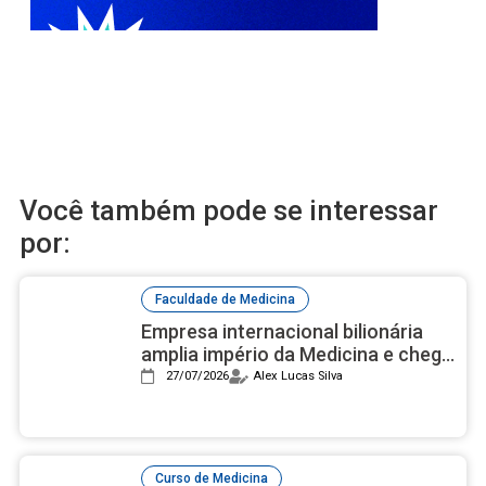
Você também pode se interessar
por:
Faculdade de Medicina
Empresa internacional bilionária
amplia império da Medicina e chega
à sexta faculdade no Brasil
27/07/2026
Alex Lucas Silva
,
Curso de Medicina