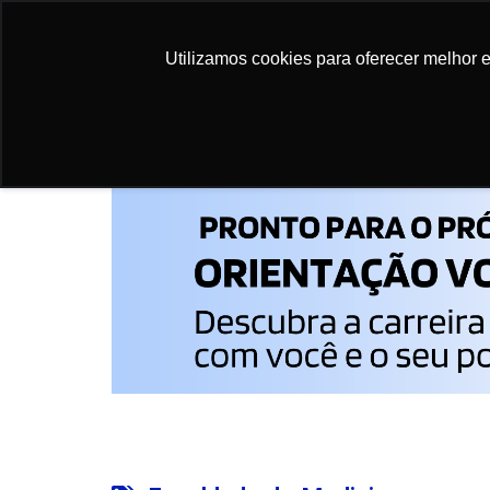
Utilizamos cookies para oferecer melhor 
Utilizamos cookies para oferecer melhor 
Início
>
Faculdade de Medicina
>
Processo Sel