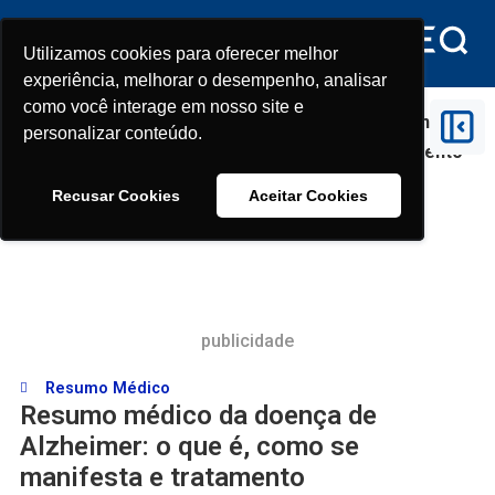
Utilizamos cookies para oferecer melhor
Utilizamos cookies para oferecer melhor
experiência, melhorar o desempenho, analisar
experiência, melhorar o desempenho, analisar
como você interage em nosso site e
como você interage em nosso site e
Início
>
Resumo Médico
>
Resumo médico da doença de
personalizar conteúdo.
personalizar conteúdo.
Alzheimer: o que é, como se manifesta e tratamento
Recusar Cookies
Recusar Cookies
Aceitar Cookies
Aceitar Cookies
publicidade
Resumo Médico
Resumo médico da doença de
Alzheimer: o que é, como se
manifesta e tratamento