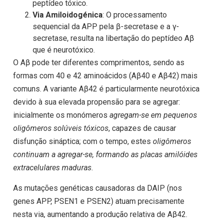
peptídeo tóxico.
Via Amiloidogénica
: O processamento
sequencial da APP pela β-secretase e a γ-
secretase, resulta na libertação do peptídeo Aβ
que é neurotóxico.
O Aβ pode ter diferentes comprimentos, sendo as
formas com 40 e 42 aminoácidos (Aβ40 e Aβ42) mais
comuns. A variante Aβ42 é particularmente neurotóxica
devido à sua elevada propensão para se agregar:
inicialmente os monómeros
agregam-se em pequenos
oligômeros solúveis tóxicos
, capazes de causar
disfunção sináptica; com o tempo, estes
oligômeros
continuam a agregar-se, formando as placas amilóides
extracelulares maduras
.
As mutações genéticas causadoras da DAIP (nos
genes APP, PSEN1 e PSEN2) atuam precisamente
nesta via, aumentando a produção relativa de Aβ42.